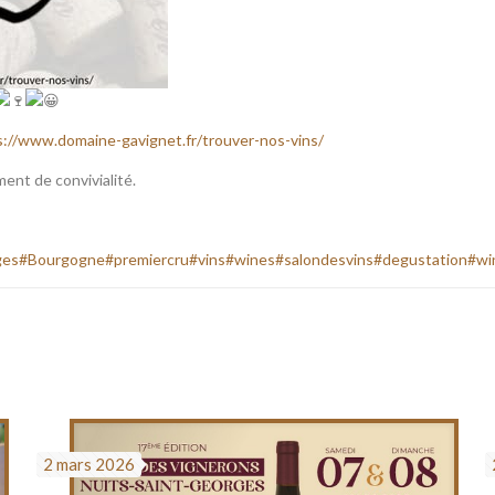
s://www.domaine-gavignet.fr/trouver-nos-vins/
nt de convivialité.
ges
#Bourgogne
#premiercru
#vins
#wines
#salondesvins
#degustation
#wi
2 mars 2026