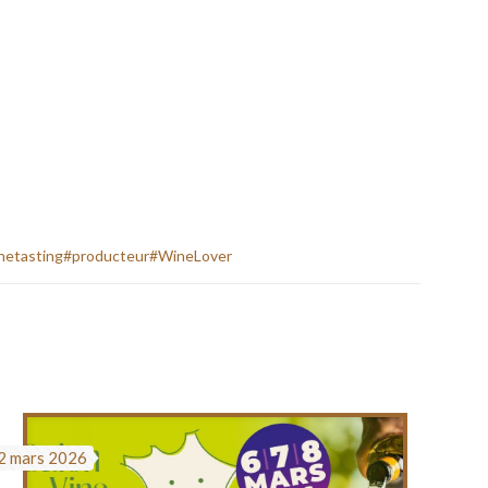
netasting
#producteur
#WineLover
2 mars 2026