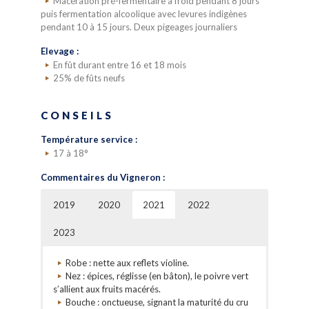
Macération pré-fermentaire à froid pendant 8 jours
puis fermentation alcoolique avec levures indigènes
pendant 10 à 15 jours. Deux pigeages journaliers
Elevage :
En fût durant entre 16 et 18 mois
25% de fûts neufs
CONSEILS
Température service :
17 à 18°
Commentaires du Vigneron :
2019
2020
2021
2022
2023
Robe : brillante, d’un rouge rubis éclatant.
Robe : rouge cerise.
Robe : nette aux reflets violine.
Nez : voilà de bien charmante Charmottes,
Nez : qui annonce la finesse et l’élégance.
Nez : épices, réglisse (en bâton), le poivre vert
s’exprimant par un nez de roses, subtilement
Dominante florale pour ce vin qui laisse s’échapper
s’allient aux fruits macérés.
réglissé.
des effluves de lys et de violettes. La fraise des
Bouche : onctueuse, signant la maturité du cru
bois n’est pas loin derrière le floral.
Bouche : tactile, délié, sapide et la finale