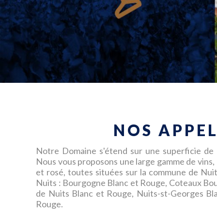
NOS APPE
Notre Domaine s'étend sur une superficie de 
Nous vous proposons une large gamme de vins, 1
et rosé, toutes situées sur la commune de Nui
Nuits : Bourgogne Blanc et Rouge, Coteaux B
de Nuits Blanc et Rouge, Nuits-st-Georges Bl
Rouge.